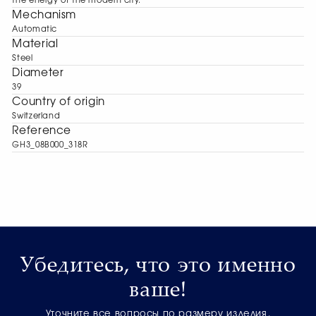
the energy of the modern city.
Mechanism
Automatic
Material
Steel
Diameter
39
Сountry of origin
Switzerland
Reference
GH3_08B000_318R
Убедитесь, что это именно
ваше!
Уточните все вопросы по размеру изделия,