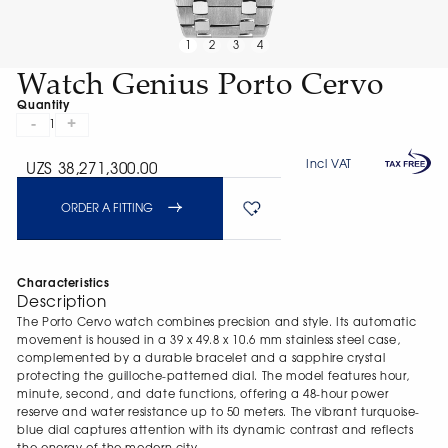
1
2
3
4
Watch Genius Porto Cervo
Quantity
-
+
1
Incl VAT
UZS 38,271,300.00
ORDER A FITTING
Characteristics
Description
The Porto Cervo watch combines precision and style. Its automatic
movement is housed in a 39 х 49.8 х 10.6 mm stainless steel case,
complemented by a durable bracelet and a sapphire crystal
protecting the guilloche-patterned dial. The model features hour,
minute, second, and date functions, offering a 48-hour power
reserve and water resistance up to 50 meters. The vibrant turquoise-
blue dial captures attention with its dynamic contrast and reflects