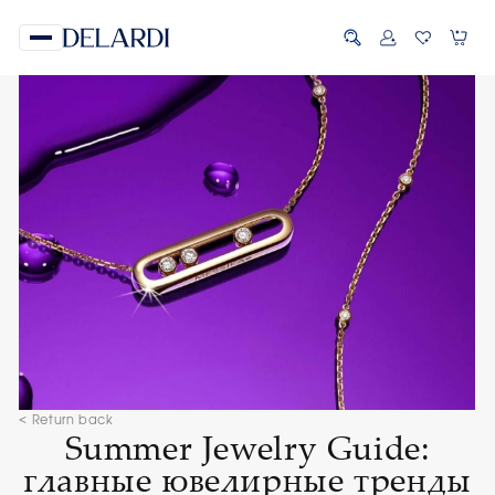
< Return back
Summer Jewelry Guide:
главные ювелирные тренды