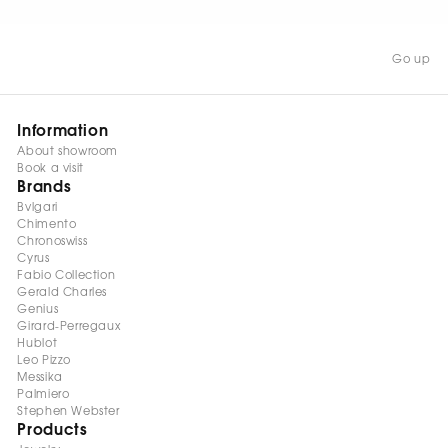
Go up
Information
About showroom
Book a visit
Brands
Bvlgari
Chimento
Chronoswiss
Cyrus
Fabio Collection
Gerald Charles
Genius
Girard-Perregaux
Hublot
Leo Pizzo
Messika
Palmiero
Stephen Webster
Products