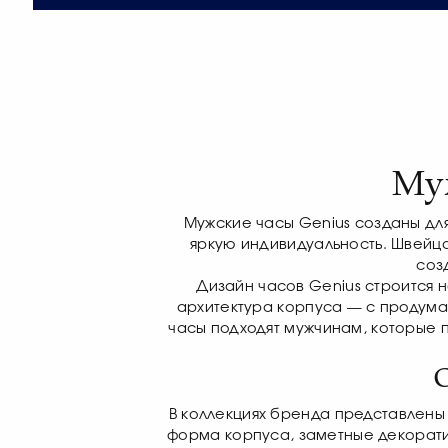
Му
Мужские часы Genius созданы дл
яркую индивидуальность. Швейц
соз
Дизайн часов Genius строится 
архитектура корпуса — с продума
часы подходят мужчинам, которые 
В коллекциях бренда представлен
форма корпуса, заметные декорат