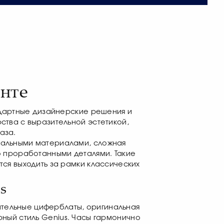
нте
ндартные дизайнерские решения и
тва с выразительной эстетикой,
аза.
миальными материалами, сложная
о проработанными деталями. Такие
ся выходить за рамки классических
s
тельные циферблаты, оригинальная
ый стиль Genius. Часы гармонично