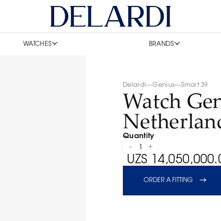
WATCHES
BRANDS
Delardi
—
Genius
—
Smart 39
Watch Gen
Netherlan
Quantity
-
+
1
UZS 14,050,000.
ORDER A FITTING