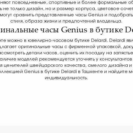
няют повседневные, спортивные и более формальные о
ь не только дизайн, но и размер корпуса, цветовое соч
омогут сравнить представленные часы Genius и подобрат
стиля, образа жизни и предпочтений владельца.
инальные часы Genius в бутике De
нте можно в ювелирно-часовом бутике Delardi. Delardi 
едлагает оригинальные часы с фирменной упаковкой, док
ссмотреть детали часов, оценить их посадку на запяст
наличие моделей рекомендуется уточнять у консультантов
я ценителей швейцарского качества, смелого дизайна 
ллекцией Genius в бутике Delardi в Ташкенте и найдите 
индивидуальность.