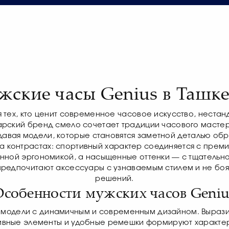
жские часы Genius в Ташке
я тех, кто ценит современное часовое искусство, неста
арский бренд смело сочетает традиции часового мастерс
давая модели, которые становятся заметной деталью обр
на контрастах: спортивный характер соединяется с пре
нной эргономикой, а насыщенные оттенки — с тщательн
предпочитают аксессуары с узнаваемым стилем и не боят
решений.
Особенности мужских часов Geniu
ы модели с динамичным и современным дизайном. Вырази
ивные элементы и удобные ремешки формируют характерн