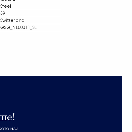
Steel
39
Switzerland
GSG_NL00011_SL
ше!
фото или