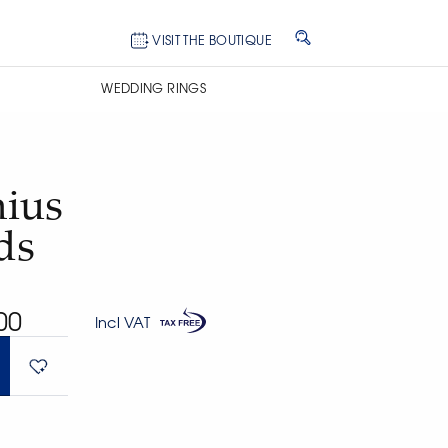
VISIT THE BOUTIQUE
WEDDING RINGS
ius
ds
00
Incl VAT