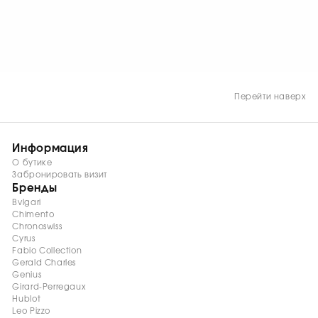
СМОТРЕТЬ СЕЙЧАС
Перейти наверх
Информация
О бутике
Забронировать визит
Бренды
Bvlgari
Chimento
Chronoswiss
Cyrus
Fabio Collection
Gerald Charles
Genius
Girard-Perregaux
Hublot
Leo Pizzo