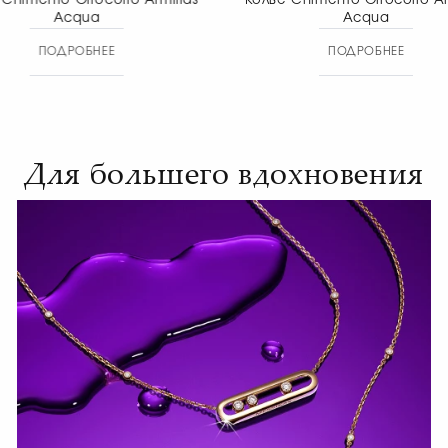
Колье Chimento Girocollo Armillas
Колье Chimento 
Acqua
nec
ПОДРОБНЕЕ
ПОД
Для большего вдохновения