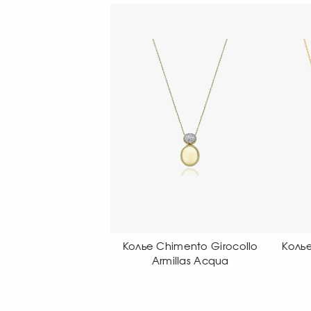
ье Chimento Girocollo
Колье Chimento Girocollo
К
Armillas Acqua
Armillas Acqua