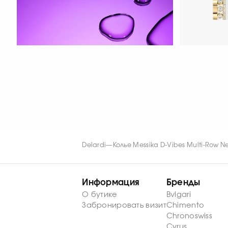
СМОТРЕТЬ СЕЙЧАС
СМОТРЕТЬ С
Delardi
—
Колье Messika D-Vibes Multi-Row N
Информация
Бренды
О бутике
Bvlgari
Забронировать визит
Chimento
Chronoswiss
Cyrus