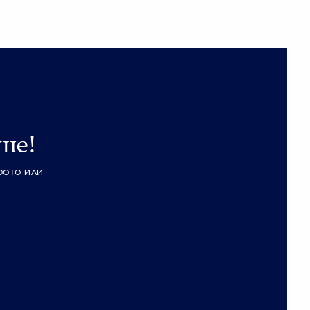
ше!
фото или