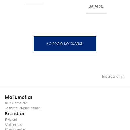
oltin uzuk. Kengligi: 1,9 mm
BATAFSIL
· Umumiy vazni: 6 g.
KO'PROQ KO'RSATISH
Tepaga o'tish
Ma'lumotlar
Butik haqida
Tashrifni rejalashtirish
Brendlar
Bvlgari
Chimento
Chronoswiss