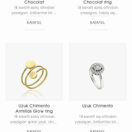
Chocolat
Chocolat ring
18 karatli sariq oltindan
18 karatli sariq oltindan
yasalgan, brilliantlar bilan
yasalgan, tabiiy oq
bezatilgan Chocolat uzugi
brilliantlar bilan bezatilgan
BATAFSIL
BATAFSIL
— kolleksiyaga xos uslubni
Chocolat uzugi.
ta’kidlaydigan muloyim,
Egiluvchan oltin to‘r va
yumaloq chiziqlarga ega
toshlarning nafis jilvasiga
nafis va elegan model.
ega eksklyuziv model
bo‘lib, Chocolat
kolleksiyasining innovatsion
dizayn tamoyillari asosida
yaratilgan.
Uzuk Chimento
Uzuk Chimento
Armillas Glow ring
18 karatli sariq oltindan
18 karatli oq oltindan
yasalgan spiral uzuk. Uning
yasalgan, brilliantlar bilan
nafis shakli muloyim
bezatilgan Bouquet uzugi
BATAFSIL
BATAFSIL