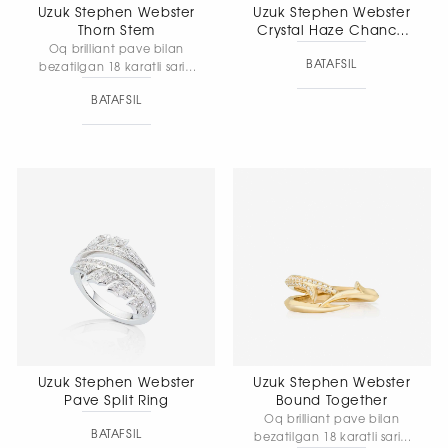
Uzuk Stephen Webster
Uzuk Stephen Webster
Thorn Stem
Crystal Haze Chance
Small
Oq brilliant pave bilan
BATAFSIL
bezatilgan 18 karatli sariq
oltin uzuk. Kengligi: 1,9 mm
BATAFSIL
· Umumiy vazni: 2,17 g.
Uzuk Stephen Webster
Uzuk Stephen Webster
Pave Split Ring
Bound Together
Oq brilliant pave bilan
BATAFSIL
bezatilgan 18 karatli sariq