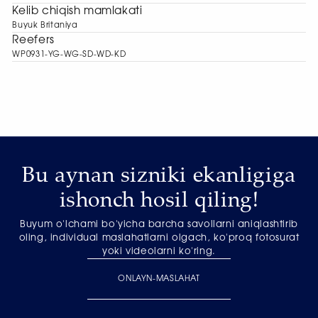
Kelib chiqish mamlakati
Buyuk Britaniya
Reefers
WP0931-YG-WG-SD-WD-KD
Bu aynan sizniki ekanligiga
ishonch hosil qiling!
Buyum o'lchami bo'yicha barcha savollarni aniqlashtirib
oling, individual maslahatlarni olgach, ko'proq fotosurat
yoki videolarni ko'ring.
ONLAYN-MASLAHAT