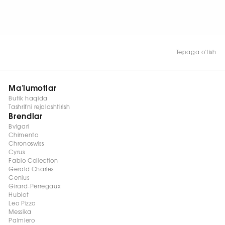
HOZIR KO‘RISH
Tepaga o'tish
Ma'lumotlar
Butik haqida
Tashrifni rejalashtirish
Brendlar
Bvlgari
Chimento
Chronoswiss
Cyrus
Fabio Collection
Gerald Charles
Genius
Girard-Perregaux
Hublot
Leo Pizzo
Messika
Palmiero