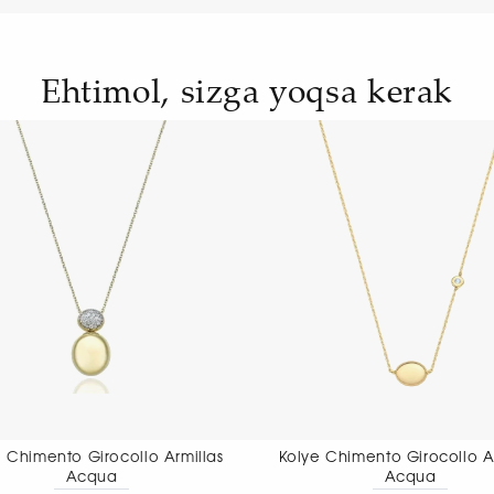
Ehtimol, sizga yoqsa kerak
Kolye Chimento Girocollo Armillas
Kolye Chim
Acqua
Aet