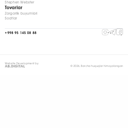
Stephen Webster
Tovarlar
Zargarlik buyumlari
Soatlar
+998 95 145 08 88
Website Development by
© 2026, Barcha huquqlar himoyalangan