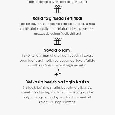
faqat original buyumlarni taqdim etadi.
Xarid to'g'risida sertifikat
Har bir buyum sertifikat va kafolatga ega, ushbu
sertifikatni konsultant-maslahatchi xarid vaqtida
maxsus siz uchun faollashtiradi
Sovg'a o'rami
Siz konsultant-maslahatchidan buyumni sovg'a
o'ramida taqdim etish va buyumga ilova sifatida
otkritka qo'shishni so'rashingiz mumkin
Yetkazib berish va taqib ko'rish
Siz taqib ko'rish xizmatini buyurtma qilishingiz
mumkin va bizning maslahatchimiz sizga qulay
bo'lgan joyga va qulay vaqtda buyumni olib
keladi. Bu bepul xizmat.