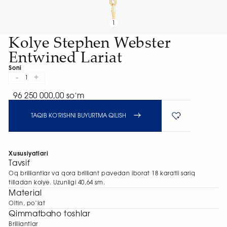
1
Kolye Stephen Webster
Entwined Lariat
Soni
-
+
1
96 250 000,00 soʻm
TAQIB KO'RISHNI BUYURTMA QILISH
Xususiyatlari
Tavsif
Oq brilliantlar va qora brilliant pavedan iborat 18 karatli sariq
tilladan kolye. Uzunligi 40,64 sm.
Material
Oltin, po‘lat
Qimmatbaho toshlar
Brilliantlar