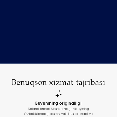
Benuqson xizmat tajribasi
Buyumning originalligi
Delardi brendi Messika zargarlik uyining
O'zbekistondagi rasmiy vakili hisoblanadi va