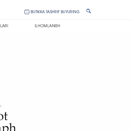
BUTIKKA TASHRIF BUYURING
LARI
ILHOMLANISH
n
ot
aph