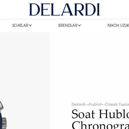
SOATLAR
BRENDLAR
NIKOH UZUK
Delardi
—
Hublot
—
Classic Fusio
Soat Hubl
Chronogr