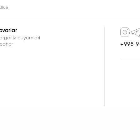
Blue
ovarlar
argarlik buyumlari
+998 9
oatlar