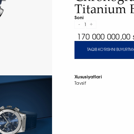
Titanium 
Soni
-
+
1
170 000 000,00
TAQIB KO'RISHNI BUYURTMA
Xususiyatlari
Tavsif