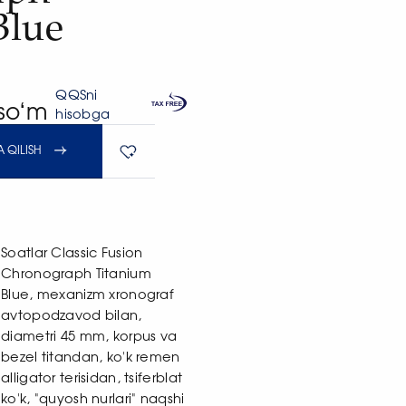
Blue
QQSni
 soʻm
hisobga
 QILISH
Soatlar Classic Fusion
Chronograph Titanium
Blue, mexanizm xronograf
avtopodzavod bilan,
diametri 45 mm, korpus va
bezel titandan, ko'k remen
alligator terisidan, tsiferblat
ko'k, "quyosh nurlari" naqshi