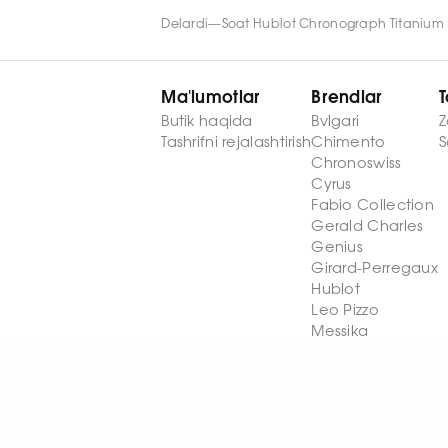
Delardi
—
Soat Hublot Chronograph Titanium 
Ma'lumotlar
Brendlar
T
Butik haqida
Bvlgari
Z
Tashrifni rejalashtirish
Chimento
S
Chronoswiss
Cyrus
Fabio Collection
Gerald Charles
Genius
Girard-Perregaux
Hublot
Leo Pizzo
Messika
Palmiero
Stephen Webster