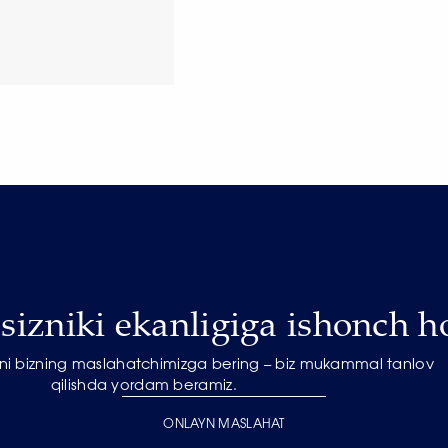
izniki ekanligiga ishonch ho
zni bizning maslahatchimizga bering – biz mukammal tanlov
qilishda yordam beramiz.
ONLAYN MASLAHAT