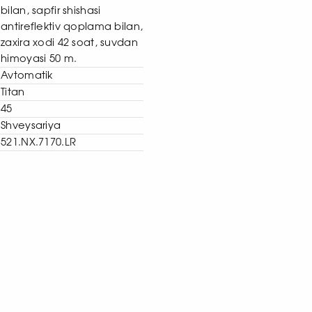
bilan, sapfir shishasi
antireflektiv qoplama bilan,
zaxira xodi 42 soat, suvdan
himoyasi 50 m.
Avtomatik
Titan
45
Shveysariya
521.NX.7170.LR