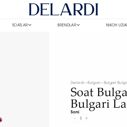
SOATLAR
BRENDLAR
NIKOH UZUK
Delardi
—
Bulgari
—
Bulgari Bulga
Soat Bulga
Bulgari L
Soni
-
+
1