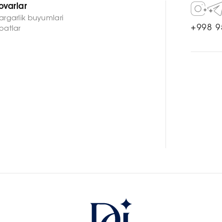
ovarlar
argarlik buyumlari
+998 9
oatlar