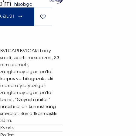
soʻm
hisobga
 QILISH
BVLGARI BVLGARI Lady
soati, kvarts mexanizmi, 33
mm diametr,
zanglamaydigan po'lat
korpus va bilaguzuk, ikki
marta o‘yib yozilgan
zanglamaydigan po'lat
bezel, "Quyosh nurlari"
naqshi bilan kumushrang
siferblat. Suv o'tkazmaslik:
30 m.
Kvarts
Po’lat