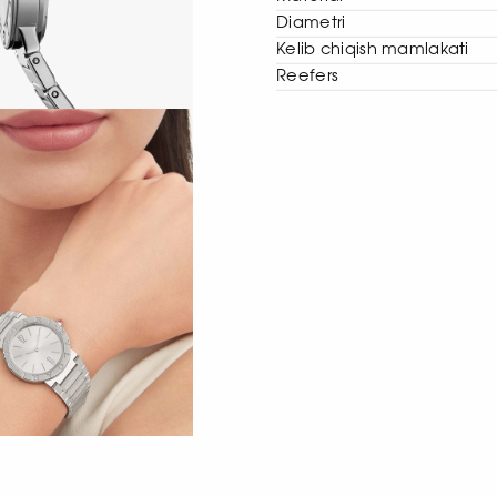
Diametri
Kelib chiqish mamlakati
Reefers