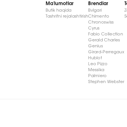
Ma'lumotlar
Brendlar
T
Butik haqida
Bvlgari
Z
Tashrifni rejalashtirish
Chimento
S
Chronoswiss
Cyrus
Fabio Collection
Gerald Charles
Genius
Girard-Perregaux
Hublot
Leo Pizzo
Messika
Palmiero
Stephen Webster