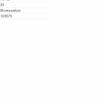
33
Shveysariya
103575