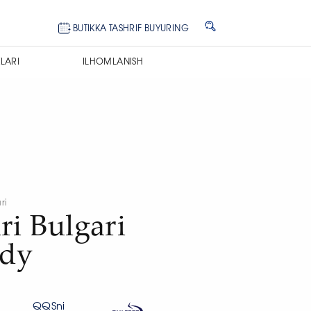
BUTIKKA TASHRIF BUYURING
LARI
ILHOMLANISH
ri
ri Bulgari
ady
QQSni