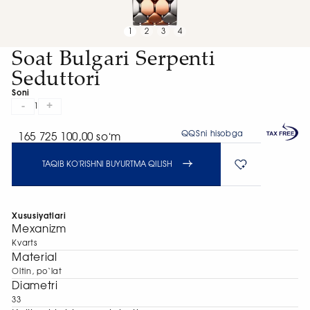
1
2
3
4
Soat Bulgari Serpenti
Seduttori
Soni
-
+
1
QQSni hisobga
165 725 100,00 soʻm
TAQIB KO'RISHNI BUYURTMA QILISH
Xususiyatlari
Mexanizm
Kvarts
Material
Oltin, po‘lat
Diametri
33