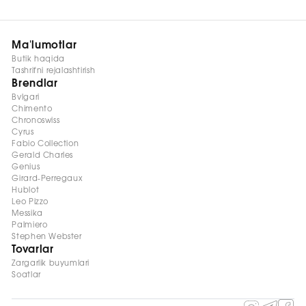
спиртосодержащих средств, аммиака и хлора. Для
предлагает часы с подтверждённым происхождением и
профессиональной очистки, замены батареи и проверки
официальной гарантией производителя.
механизма необходимо обращаться к квалифицированным
Ma'lumotlar
специалистам.
Butik haqida
Tashrifni rejalashtirish
Brendlar
Bvlgari
Chimento
Chronoswiss
Cyrus
Fabio Collection
Gerald Charles
Genius
Girard-Perregaux
Hublot
Leo Pizzo
Messika
Palmiero
Stephen Webster
Tovarlar
Zargarlik buyumlari
Soatlar