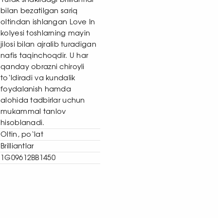
Yurak shaklidagi brilliantlar
bilan bezatilgan sariq
oltindan ishlangan Love In
kolyesi toshlarning mayin
jilosi bilan ajralib turadigan
nafis taqinchoqdir. U har
qanday obrazni chiroyli
to‘ldiradi va kundalik
foydalanish hamda
alohida tadbirlar uchun
mukammal tanlov
hisoblanadi.
Oltin, po‘lat
Brilliantlar
1G09612BB1450