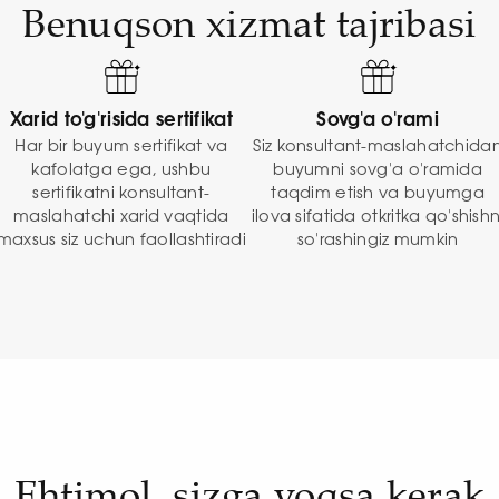
Benuqson xizmat tajribasi
Xarid to'g'risida sertifikat
Sovg'a o'rami
Har bir buyum sertifikat va
Siz konsultant-maslahatchida
kafolatga ega, ushbu
buyumni sovg'a o'ramida
sertifikatni konsultant-
taqdim etish va buyumga
maslahatchi xarid vaqtida
ilova sifatida otkritka qo'shishn
maxsus siz uchun faollashtiradi
so'rashingiz mumkin
Ehtimol, sizga yoqsa kerak