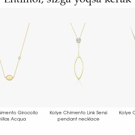
e Chimento Link Sensi
Kolye Chimento Girocollo
Kol
endant necklace
Aeternitas