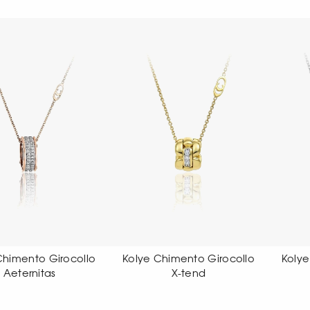
ye Chimento Girocollo
Kolye Chimento Girocollo
X-tend
X-tend
L