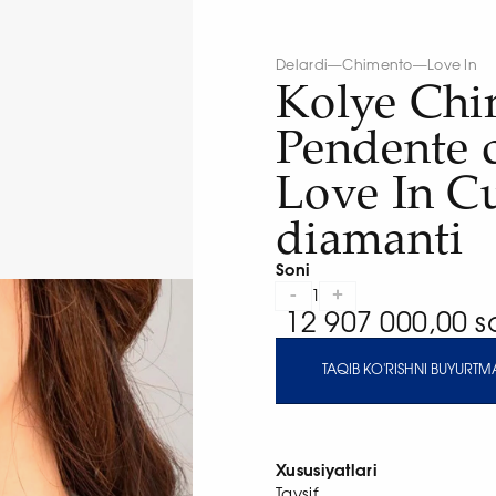
Delardi
—
Chimento
—
Love In
Kolye Chi
Pendente 
Love In C
diamanti
Soni
-
+
1
12 907 000,00 
TAQIB KO'RISHNI BUYURTMA
Xususiyatlari
Tavsif