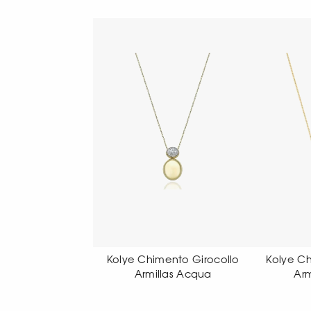
Chimento Girocollo
Kolye Chimento Girocollo
Koly
rmillas Acqua
Armillas Acqua
p