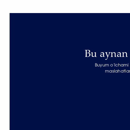
Bu aynan s
Buyum o'lchami b
maslahatlar