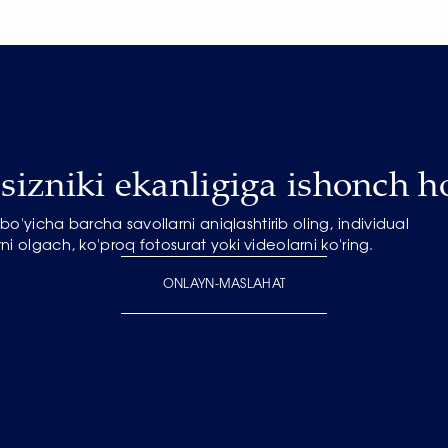
izniki ekanligiga ishonch ho
o'yicha barcha savollarni aniqlashtirib oling, individual
ni olgach, ko'proq fotosurat yoki videolarni ko'ring.
ONLAYN-MASLAHAT