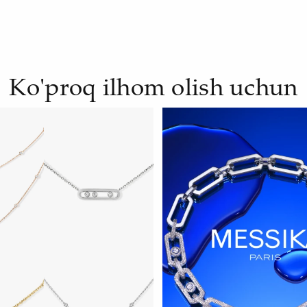
Ko'proq ilhom olish uchun
H
HOZIR KO‘RISH