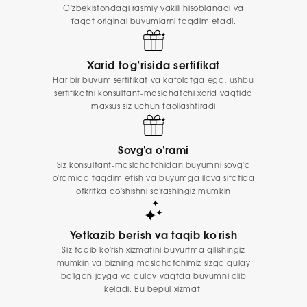
O'zbekistondagi rasmiy vakili hisoblanadi va
faqat original buyumlarni taqdim etadi.
Xarid to'g'risida sertifikat
Har bir buyum sertifikat va kafolatga ega, ushbu
sertifikatni konsultant-maslahatchi xarid vaqtida
maxsus siz uchun faollashtiradi
Sovg'a o'rami
Siz konsultant-maslahatchidan buyumni sovg'a
o'ramida taqdim etish va buyumga ilova sifatida
otkritka qo'shishni so'rashingiz mumkin
Yetkazib berish va taqib ko'rish
Siz taqib ko'rish xizmatini buyurtma qilishingiz
mumkin va bizning maslahatchimiz sizga qulay
bo'lgan joyga va qulay vaqtda buyumni olib
keladi. Bu bepul xizmat.