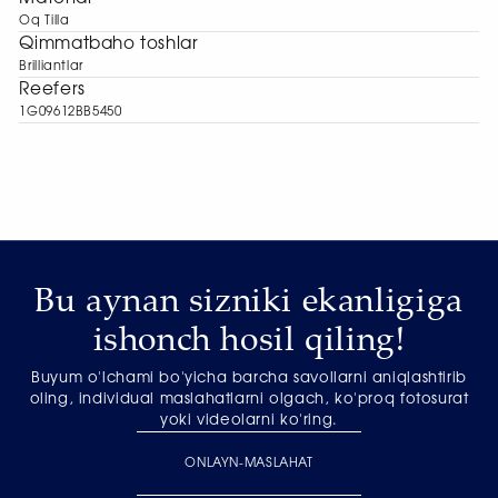
Oq Tilla
Qimmatbaho toshlar
Brilliantlar
Reefers
1G09612BB5450
Bu aynan sizniki ekanligiga
ishonch hosil qiling!
Buyum o'lchami bo'yicha barcha savollarni aniqlashtirib
oling, individual maslahatlarni olgach, ko'proq fotosurat
yoki videolarni ko'ring.
ONLAYN-MASLAHAT