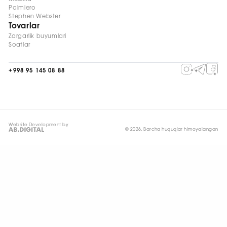
Palmiero
Stephen Webster
Tovarlar
Zargarlik buyumlari
Soatlar
+998 95 145 08 88
Website Development by
© 2026, Barcha huquqlar himoyalangan