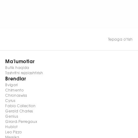
HOZIR KO‘RISH
Tepaga o'tish
Ma'lumotlar
Butik haqida
Tashrifni rejalashtirish
Brendlar
Bvlgari
Chimento
Chronoswiss
Cyrus
Fabio Collection
Gerald Charles
Genius
Girard-Perregaux
Hublot
Leo Pizzo
Messika