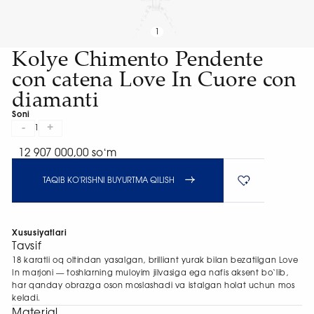
1
Kolye Chimento Pendente
con catena Love In Cuore con
diamanti
Soni
-
+
1
12 907 000,00 soʻm
TAQIB KO'RISHNI BUYURTMA QILISH
Xususiyatlari
Tavsif
18 karatli oq oltindan yasalgan, brilliant yurak bilan bezatilgan Love
In marjoni — toshlarning muloyim jilvasiga ega nafis aksent bo‘lib,
har qanday obrazga oson moslashadi va istalgan holat uchun mos
keladi.
Material