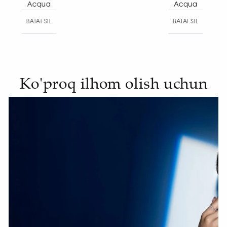
Acqua
nec
BATAFSIL
BAT
Ko'proq ilhom olish uchun