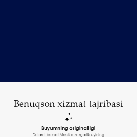
Benuqson xizmat tajribasi
Buyumning originalligi
Delardi brendi Messika zargarlik uyining