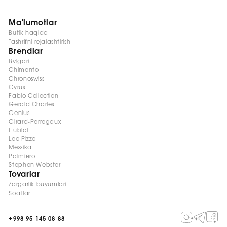
Ma'lumotlar
Butik haqida
Tashrifni rejalashtirish
Brendlar
Bvlgari
Chimento
Chronoswiss
Cyrus
Fabio Collection
Gerald Charles
Genius
Girard-Perregaux
Hublot
Leo Pizzo
Messika
Palmiero
Stephen Webster
Tovarlar
Zargarlik buyumlari
Soatlar
+998 95 145 08 88