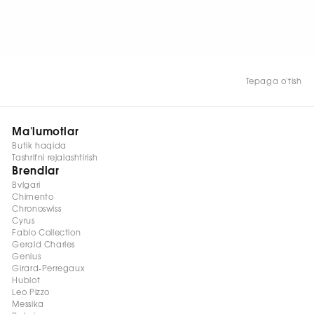
HOZIR KO‘RISH
Tepaga o'tish
Ma'lumotlar
Butik haqida
Tashrifni rejalashtirish
Brendlar
Bvlgari
Chimento
Chronoswiss
Cyrus
Fabio Collection
Gerald Charles
Genius
Girard-Perregaux
Hublot
Leo Pizzo
Messika