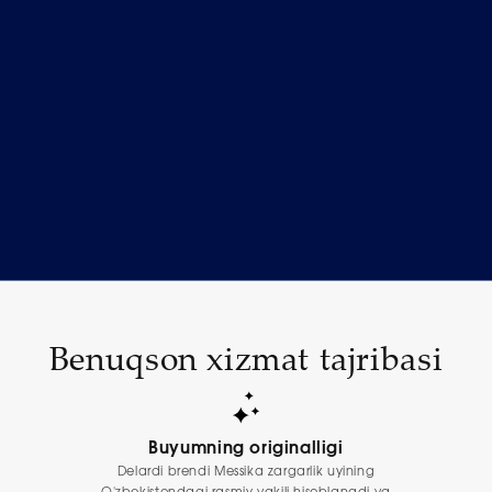
Benuqson xizmat tajribasi
Buyumning originalligi
Delardi brendi Messika zargarlik uyining