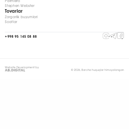
Palmiero
Stephen Webster
Tovarlar
Zargarlik buyumlari
Soatlar
+998 95 145 08 88
Website Development by
© 2026, Barcha huquqlar himoyalangan