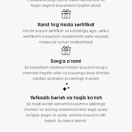
O'zbekistondagi rasmiy vakili hisoblanadi va
faqat original buyumlarni taqdim etadi.
Xarid to'g'risida sertifikat
Har bir buyum sertifikat va kafolatga ega, ushbu
sertifikatni konsultant-maslahatchi xarid vaqtida
maxsus siz uchun faollashtiradi
Sovg'a o'rami
Siz konsultant-maslahatchidan buyumni sovg'a
o'ramida taqdim etish va buyumga ilova sifatida
otkritka qo'shishni so'rashingiz mumkin
Yetkazib berish va taqib ko'rish
Siz taqib ko'rish xizmatini buyurtma qilishingiz
mumkin va bizning maslahatchimiz sizga qulay
bo'lgan joyga va qulay vaqtda buyumni olib
keladi. Bu bepul xizmat.