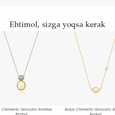
Ehtimol, sizga yoqsa kerak
Kolye Chimento Girocollo Armillas
Kolye Chimento 
Acqua
nec