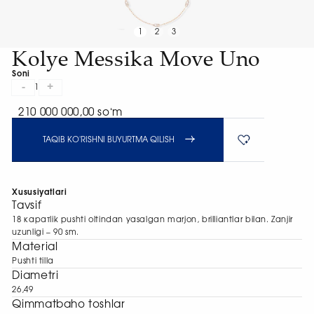
1
2
3
Kolye Messika Move Uno
Soni
-
+
1
210 000 000,00 soʻm
TAQIB KO'RISHNI BUYURTMA QILISH
Xususiyatlari
Tavsif
18 каратlik pushti oltindan yasalgan marjon, brilliantlar bilan. Zanjir
uzunligi – 90 sm.
Material
Pushti tilla
Diametri
26,49
Qimmatbaho toshlar