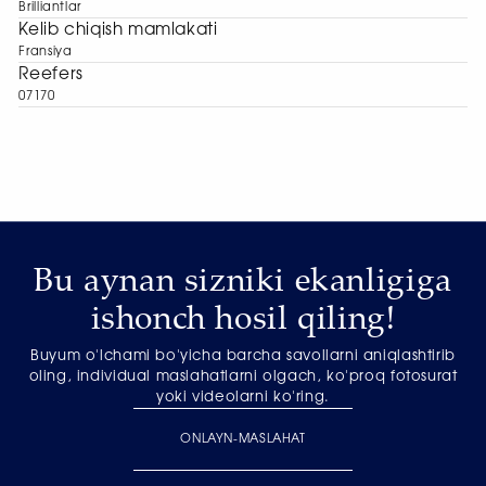
Brilliantlar
Kelib chiqish mamlakati
Fransiya
Reefers
07170
Bu aynan sizniki ekanligiga
ishonch hosil qiling!
Buyum o'lchami bo'yicha barcha savollarni aniqlashtirib
oling, individual maslahatlarni olgach, ko'proq fotosurat
yoki videolarni ko'ring.
ONLAYN-MASLAHAT