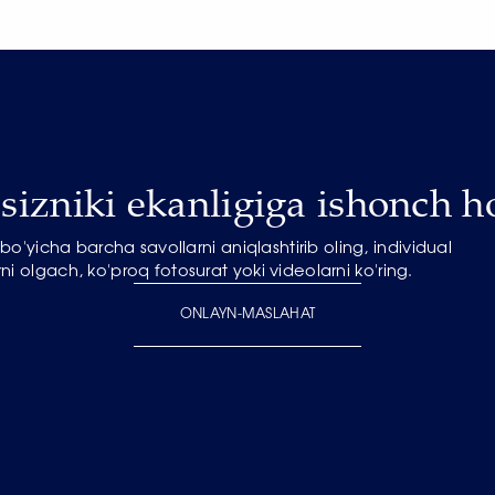
izniki ekanligiga ishonch ho
o'yicha barcha savollarni aniqlashtirib oling, individual
ni olgach, ko'proq fotosurat yoki videolarni ko'ring.
ONLAYN-MASLAHAT