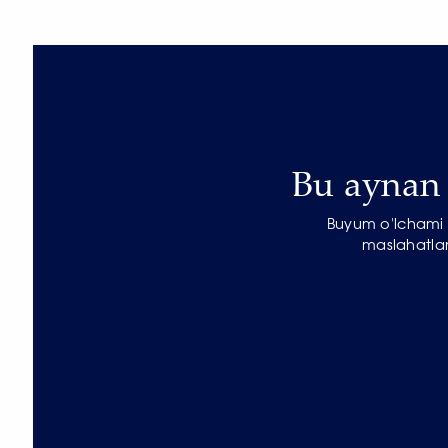
Bu aynan s
Buyum o'lchami b
maslahatlar