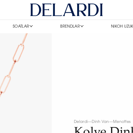
SOATLAR
BRENDLAR
NIKOH UZUK
Delardi
—
Dinh Van
—
Menottes
Kolye Din