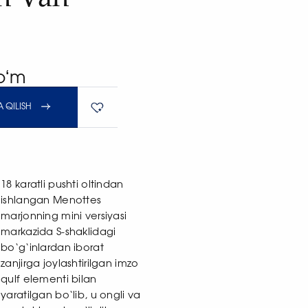
soʻm
 QILISH
18 karatli pushti oltindan
ishlangan Menottes
marjonning mini versiyasi
markazida S-shaklidagi
bo‘g‘inlardan iborat
zanjirga joylashtirilgan imzo
qulf elementi bilan
yaratilgan bo‘lib, u ongli va