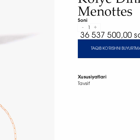
Menottes
Soni
-
+
1
36 537 500,00 
TAQIB KO'RISHNI BUYURTMA
Xususiyatlari
Tavsif