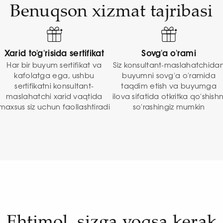
Benuqson xizmat tajribasi
Xarid to'g'risida sertifikat
Sovg'a o'rami
Har bir buyum sertifikat va
Siz konsultant-maslahatchida
kafolatga ega, ushbu
buyumni sovg'a o'ramida
sertifikatni konsultant-
taqdim etish va buyumga
maslahatchi xarid vaqtida
ilova sifatida otkritka qo'shishn
maxsus siz uchun faollashtiradi
so'rashingiz mumkin
Ehtimol, sizga yoqsa kerak