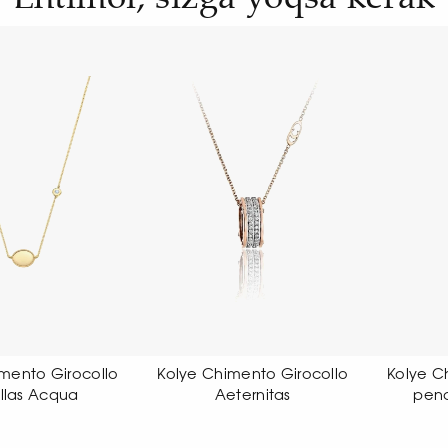
e Chimento Girocollo
Kolye Chimento Link Sensi
Ko
Aeternitas
pendant necklace