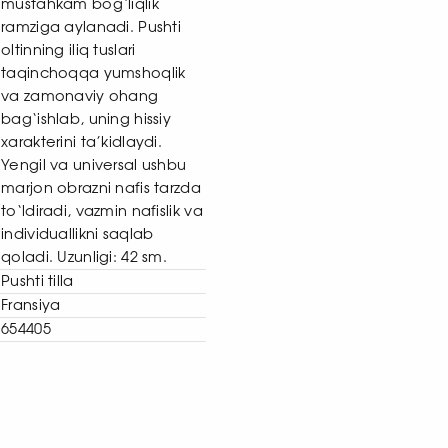
mustahkam bog‘liqlik
ramziga aylanadi. Pushti
oltinning iliq tuslari
taqinchoqqa yumshoqlik
va zamonaviy ohang
bag‘ishlab, uning hissiy
xarakterini ta’kidlaydi.
Yengil va universal ushbu
marjon obrazni nafis tarzda
to‘ldiradi, vazmin nafislik va
individuallikni saqlab
qoladi. Uzunligi: 42 sm.
Pushti tilla
Fransiya
654405