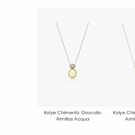
 Chimento Girocollo
Kolye Chimento Girocollo
Koly
Armillas Acqua
Armillas Acqua