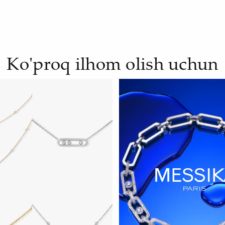
Ko'proq ilhom olish uchun
H
HOZIR KO‘RISH