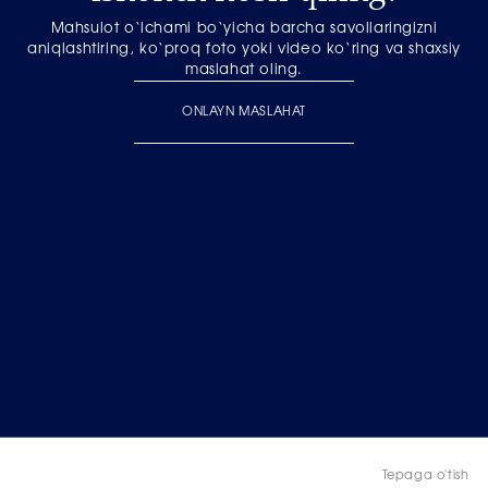
Mahsulot o‘lchami bo‘yicha barcha savollaringizni
aniqlashtiring, ko‘proq foto yoki video ko‘ring va shaxsiy
maslahat oling.
ONLAYN MASLAHAT
Tepaga o'tish