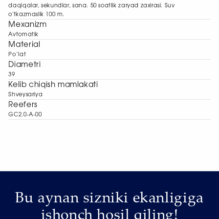
daqiqalar, sekundlar, sana. 50 soatlik zaryad zaxirasi. Suv
o'tkazmaslik 100 m.
Mexanizm
Avtomatik
Material
Po’lat
Diametri
39
Kelib chiqish mamlakati
Shveysariya
Reefers
GC2.0-A-00
Bu aynan sizniki ekanligiga
ishonch hosil qiling!