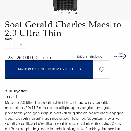
1
2
3
4
Soat Gerald Charles Maestro
2.0 Ultra Thin
Soni
-
+
1
QQSni hisobga
231 250 000,00 soʻm
TAQIB KO'RISHNI BUYURTMA QILISH
Xususiyatlari
Tavsif
Maestro 2.0 Ultra Thin soati, ichki ishlab chiqarish avtomatik
mexanizmi, 39x41,7 mm qo'lda silliqlangan zanglamaydigan
po'latdan yasalgan korpus, vertikal silliqlangan po'lat orqa qopqoq,
qora "quyosh nurlari" naqshidagi soat to'pi, oq SuperLuminova va
yashil yorug'likda ko'rsatilgan soat ko'rsatkichlari, safir shisha, Clous
de Paris naqshidagi qora kauchuk bilaguzuk. Funktsiyalar: soatlar,