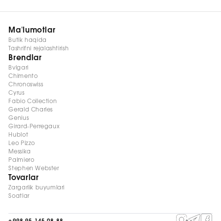
Ma'lumotlar
Butik haqida
Tashrifni rejalashtirish
Brendlar
Bvlgari
Chimento
Chronoswiss
Cyrus
Fabio Collection
Gerald Charles
Genius
Girard-Perregaux
Hublot
Leo Pizzo
Messika
Palmiero
Stephen Webster
Tovarlar
Zargarlik buyumlari
Soatlar