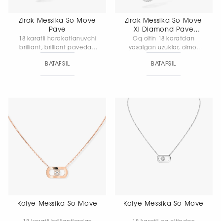
Zirak Messika So Move
Zirak Messika So Move
Pave
Xl Diamond Pave
Pendant Earrings
18 karatli harakatlanuvchi
Oq oltin 18 karatdan
brilliant, brilliant pavedan
yasalgan uzuklar, olmos
iborat pushti rang tilladan
pave bilan. Uzunligi 3,6 sm,
BATAFSIL
BATAFSIL
zirak. Element uzunligi 20,1
elementning uzunligi 23,8
mm, element kengligi 10,7
mm, elementning kengligi
mm
11,8 mm
Kolye Messika So Move
Kolye Messika So Move