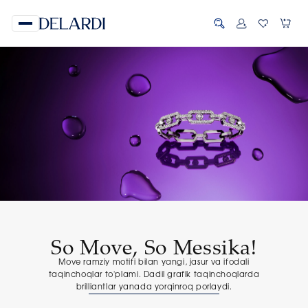
So Move, So Messika!
Move ramziy motifi bilan yangi, jasur va ifodali
taqinchoqlar to'plami. Dadil grafik taqinchoqlarda
brilliantlar yanada yorqinroq porlaydi.