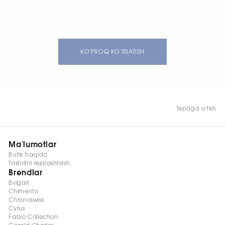
11,8 mm
11,8 mm
KO'PROQ KO'RSATISH
Tepaga o'tish
Ma'lumotlar
Butik haqida
Tashrifni rejalashtirish
Brendlar
Bvlgari
Chimento
Chronoswiss
Cyrus
Fabio Collection