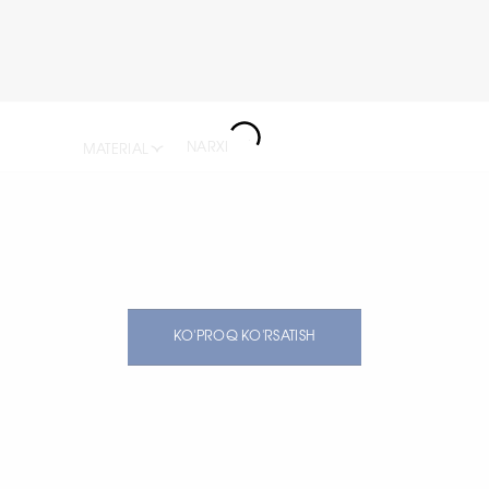
NARXI
MATERIAL
KO'PROQ KO'RSATISH