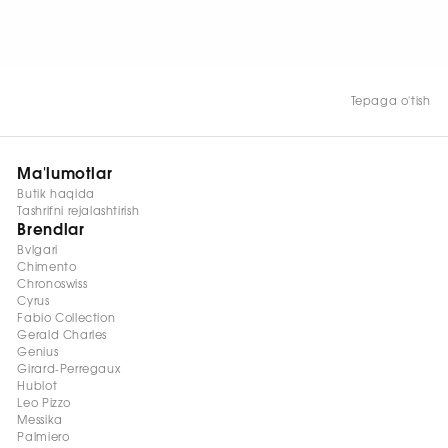
chuqurligi, nafis yaltirash
va aniq kontrastni
ta’kidlaydi.
Tepaga o'tish
Ma'lumotlar
Butik haqida
Tashrifni rejalashtirish
Brendlar
Bvlgari
Chimento
Chronoswiss
Cyrus
Fabio Collection
Gerald Charles
Genius
Girard-Perregaux
Hublot
Leo Pizzo
Messika
Palmiero