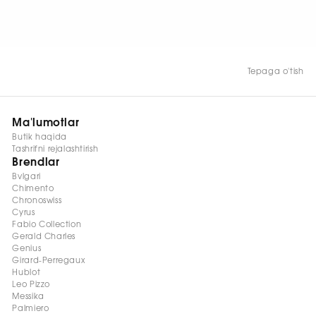
Tepaga o'tish
Ma'lumotlar
Butik haqida
Tashrifni rejalashtirish
Brendlar
Bvlgari
Chimento
Chronoswiss
Cyrus
Fabio Collection
Gerald Charles
Genius
Girard-Perregaux
Hublot
Leo Pizzo
Messika
Palmiero