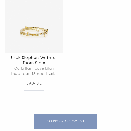
Uzuk Stephen Webster
Thorn Stem
Oq brilliant pave bilan
bezatilgan 18 karatli sariq
oltin uzuk. Kengligi: 1,9 mm
BATAFSIL
· Umumiy vazni: 2,17 g.
KO'PROQ KO'RSATISH