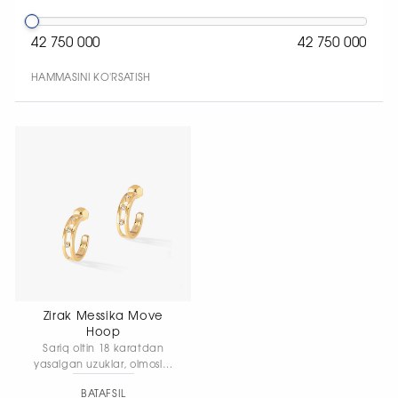
42 750 000
42 750 000
HAMMASINI KO'RSATISH
Zirak Messika Move
Hoop
Sariq oltin 18 karatdan
yasalgan uzuklar, olmoslar
bilan. Diametri 1,5 sm,
BATAFSIL
kengligi: 15 mm