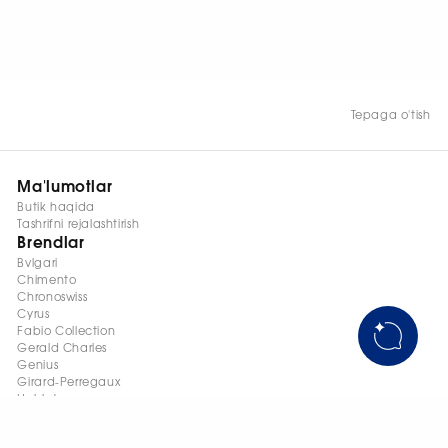
Tepaga o'tish
Ma'lumotlar
Butik haqida
Tashrifni rejalashtirish
Brendlar
Bvlgari
Chimento
Chronoswiss
Cyrus
Fabio Collection
Gerald Charles
Genius
Girard-Perregaux
Hublot
Leo Pizzo
Messika