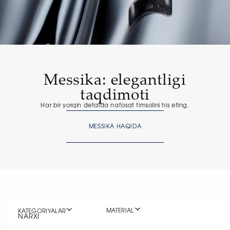
Messika: elegantligi
taqdimoti
Har bir yorqin detalda nafosat timsolini his eting.
MESSIKA HAQIDA
MATERIAL
KATEGORIYALAR
NARXI