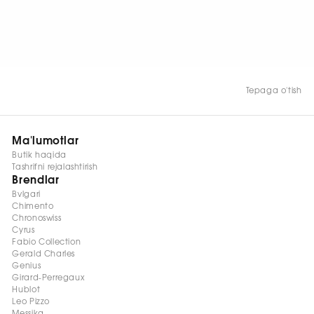
Tepaga o'tish
Ma'lumotlar
Butik haqida
Tashrifni rejalashtirish
Brendlar
Bvlgari
Chimento
Chronoswiss
Cyrus
Fabio Collection
Gerald Charles
Genius
Girard-Perregaux
Hublot
Leo Pizzo
Messika