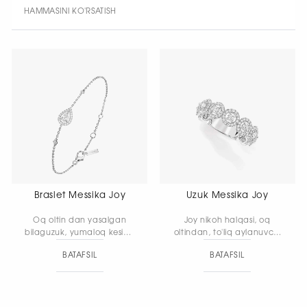
HAMMASINI KO'RSATISH
Braslet Messika Joy
Uzuk Messika Joy
Oq oltin dan yasalgan
Joy nikoh halqasi, oq
bilaguzuk, yumaloq kesimli
oltindan, to'liq aylanuvchi
olmoslar bilan bezatilgan.
brilyantlar bilan.
BATAFSIL
BATAFSIL
Markaziy tosh — nok
shaklidagi olmos.