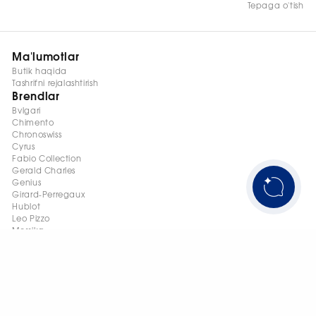
Tepaga o'tish
Ma'lumotlar
Butik haqida
Tashrifni rejalashtirish
Brendlar
Bvlgari
Chimento
Chronoswiss
Cyrus
Fabio Collection
Gerald Charles
Genius
Girard-Perregaux
Hublot
Leo Pizzo
Messika
Palmiero
Stephen Webster
Tovarlar
Zargarlik buyumlari
Soatlar