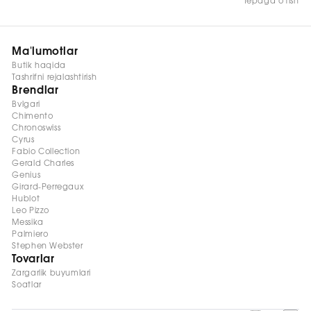
Tepaga o'tish
Ma'lumotlar
Butik haqida
Tashrifni rejalashtirish
Brendlar
Bvlgari
Chimento
Chronoswiss
Cyrus
Fabio Collection
Gerald Charles
Genius
Girard-Perregaux
Hublot
Leo Pizzo
Messika
Palmiero
Stephen Webster
Tovarlar
Zargarlik buyumlari
Soatlar