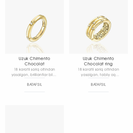
Uzuk Chimento
Uzuk Chimento
Chocolat
Chocolat ring
18 karatli sariq oltindan
18 karatli sariq oltindan
yasalgan, brilliantlar bilan
yasalgan, tabiiy oq
bezatilgan Chocolat uzugi
brilliantlar bilan bezatilgan
BATAFSIL
BATAFSIL
— kolleksiyaga xos uslubni
Chocolat uzugi.
ta’kidlaydigan muloyim,
Egiluvchan oltin to‘r va
yumaloq chiziqlarga ega
toshlarning nafis jilvasiga
nafis va elegan model.
ega eksklyuziv model
bo‘lib, Chocolat
kolleksiyasining innovatsion
dizayn tamoyillari asosida
yaratilgan.