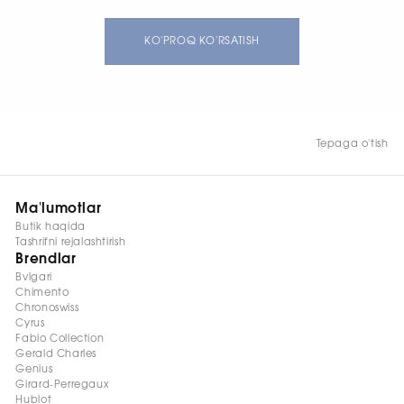
strukturalangan kauchuk
bilaguzuk, qora keramika
va titandan yasalgan
KO'PROQ KO'RSATISH
tasmali qistirma bilan. 72
soat quvvat zaxirasi, 100 m
suvga chidamlilik.
Tepaga o'tish
Ma'lumotlar
Butik haqida
Tashrifni rejalashtirish
Brendlar
Bvlgari
Chimento
Chronoswiss
Cyrus
Fabio Collection
Gerald Charles
Genius
Girard-Perregaux
Hublot