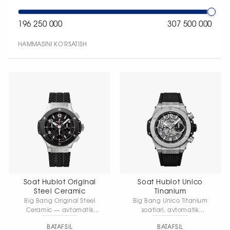
196 250 000
307 500 000
HAMMASINI KO'RSATISH
Soat Hublot Original
Soat Hublot Unico
Steel Ceramic
Tinanium
Big Bang Original Steel
Big Bang Unico Titanium
Ceramic — avtomatik
soatlari, avtomatik
mexanizmga ega
quvvatlanadigan
BATAFSIL
BATAFSIL
xronograf bo‘lib, korpus
mexanizm, diametri 44