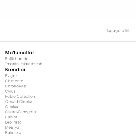
Tepaga o'tish
Ma'lumotlar
Butik haqida
Tashrifni rejalashtirish
Brendlar
Bvlgari
Chimento
Chronoswiss
Cyrus
Fabio Collection
Gerald Charles
Genius
Girard-Perregaux
Hublot
Leo Pizzo
Messika
Palmiero