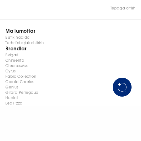
Tepaga o'tish
Ma'lumotlar
Butik haqida
Tashrifni rejalashtirish
Brendlar
Bvlgari
Chimento
Chronoswiss
Cyrus
Fabio Collection
Gerald Charles
Genius
Girard-Perregaux
Hublot
Leo Pizzo
Messika
Palmiero
Stephen Webster
Tovarlar
Zargarlik buyumlari
Soatlar