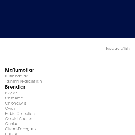
Tepaga o'tish
Ma'lumotlar
Butik haqida
Tashrifni rejalashtirish
Brendlar
Bvlgari
Chimento
Chronoswiss
Cyrus
Fabio Collection
Gerald Charles
Genius
Girard-Perregaux
Hublot