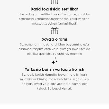
Xarid to'g'risida sertifikat
Har bir buyum sertifikat va kafolatga ega, ushbu
sertifikatni konsultant-maslahatchi xarid vaqtida
maxsus siz uchun faollashtiradi
Sovg'a o'rami
Siz konsultant-maslahatchidan buyumni sovg'a
o'ramida taqdim etish va buyumga ilova sifatida
otkritka qo'shishni so'rashingiz mumkin
Yetkazib berish va taqib ko'rish
Siz taqib ko'rish xizmatini buyurtma qilishingiz
mumkin va bizning maslahatchimiz sizga qulay
bo'lgan joyga va qulay vaqtda buyumni olib
keladi. Bu bepul xizmat.