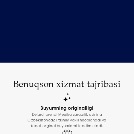
Benuqson xizmat tajribasi
Buyumning originalligi
Delardi brendi Messika zargarlik uyining
O'zbekistondagi rasmiy vakili hisoblanadi va
faqat original buyumlarni taqdim etadi.