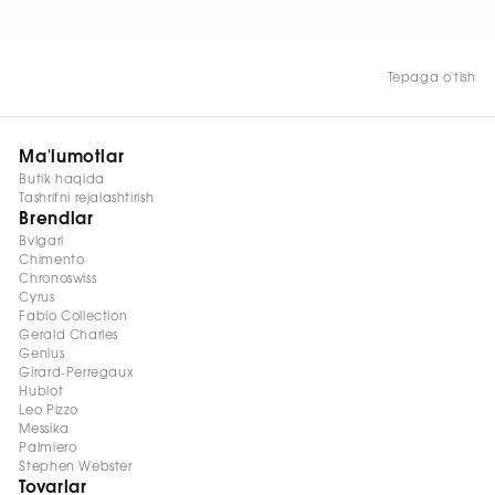
Tepaga o'tish
Ma'lumotlar
Butik haqida
Tashrifni rejalashtirish
Brendlar
Bvlgari
Chimento
Chronoswiss
Cyrus
Fabio Collection
Gerald Charles
Genius
Girard-Perregaux
Hublot
Leo Pizzo
Messika
Palmiero
Stephen Webster
Tovarlar