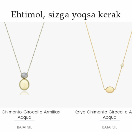
Ehtimol, sizga yoqsa kerak
Kolye Chimento Girocollo Armillas
Kolye Chimento 
Acqua
nec
BATAFSIL
BA