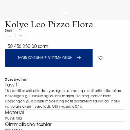
1
Kolye Leo Pizzo Flora
Soni
-
+
1
50 456 250,00 soʻm
TAQIB KO'RISHNI BUYURTMA QILISH
Xususiyatlari
Tavsif
18 karatli pushti oltindan yasalgan, dumaloq qirrali brilliantlar bilan
bezatilgan gul shaklidagi kulonli marjon. Yaltiroq toshlar bilan
qoplangan gulbarglar modelning nafis xarakterini ta’kidlab, nozik
va yorqin aksent yaratadi. Oltin vazni: 6,07 g.
Material
Pushti tilla
Qimmatbaho toshlar