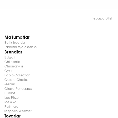
Tepaga o'tish
Ma'lumotlar
Butik haqida
Tashrifni rejalashtirish
Brendlar
Bvlgari
Chimento
Chronoswiss
Cyrus
Fabio Collection
Gerald Charles
Genius
Girard-Perregaux
Hublot
Leo Pizzo
Messika
Palmiero
Stephen Webster
Tovarlar