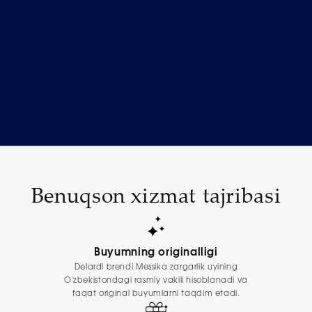
Benuqson xizmat tajribasi
Buyumning originalligi
Delardi brendi Messika zargarlik uyining
O'zbekistondagi rasmiy vakili hisoblanadi va
faqat original buyumlarni taqdim etadi.