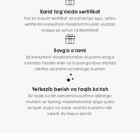
Xarid to'g'risida sertifikat
Har bir buyum sertifikat va kafolatga ega, ushbu
sertifikatni konsultant-maslahatchi xarid vaqtida
maxsus siz uchun faollashtiradi
Sovg'a o'rami
Siz konsultant-maslahatchidan buyumni sovg'a
o'ramida taqdim etish va buyumga ilova sifatida
otkritka qo'shishni so'rashingiz mumkin
Yetkazib berish va taqib ko'rish
Siz taqib ko'rish xizmatini buyurtma qilishingiz
mumkin va bizning maslahatchimiz sizga qulay
bo'lgan joyga va qulay vaqtda buyumni olib
keladi. Bu bepul xizmat.