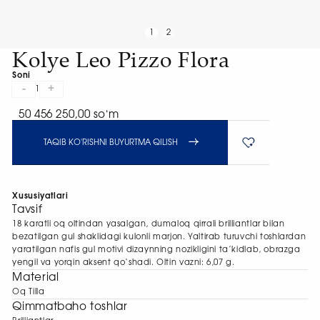
1
2
Kolye Leo Pizzo Flora
Soni
-
+
1
50 456 250,00 soʻm
TAQIB KO'RISHNI BUYURTMA QILISH
Xususiyatlari
Tavsif
18 karatli oq oltindan yasalgan, dumaloq qirrali brilliantlar bilan
bezatilgan gul shaklidagi kulonli marjon. Yaltirab turuvchi toshlardan
yaratilgan nafis gul motivi dizaynning nozikligini ta’kidlab, obrazga
yengil va yorqin aksent qo‘shadi. Oltin vazni: 6,07 g.
Material
Oq Tilla
Qimmatbaho toshlar