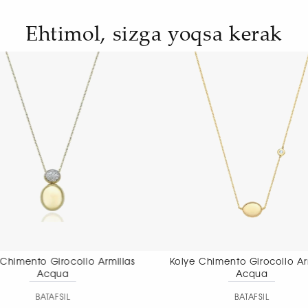
Ehtimol, sizga yoqsa kerak
Kolye Chimento Girocollo Armillas
Kolye Chim
Acqua
Aet
BATAFSIL
BA