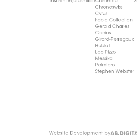
Tashrifni rejalashtirish
Chimento
S
Chronoswiss
Cyrus
Fabio Collection
Gerald Charles
Genius
Girard-Perregaux
Hublot
Leo Pizzo
Messika
Palmiero
Stephen Webster
Website Development by