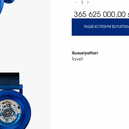
-
+
1
365 625 000,00
TAQIB KO'RISHNI BUYURTMA
Xususiyatlari
Tavsif