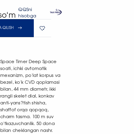
QQSni
 soʻm
hisobga
 QILISH
Space Timer Deep Space
soati, ichki avtomatik
mexanizm, po'lat korpus va
bezel, ko'k CVD qoplamasi
bilan, 44 mm diametr, ikki
rangli skelet dial, konkav
anti-yans?tish shisha,
shaffof orqa qopqoq,
charm tasma. 100 m suv
o'tkazuvchanlik. 50 dona
bilan cheklangan nashr.