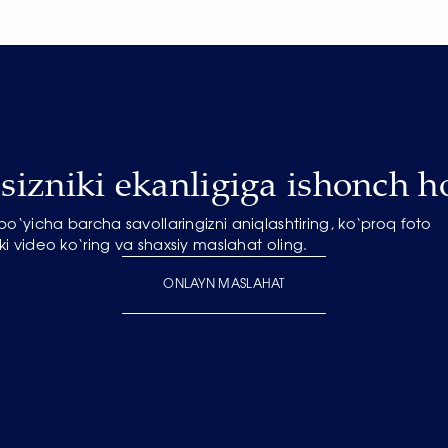
izniki ekanligiga ishonch ho
o‘yicha barcha savollaringizni aniqlashtiring, ko‘proq foto
ki video ko‘ring va shaxsiy maslahat oling.
ONLAYN MASLAHAT