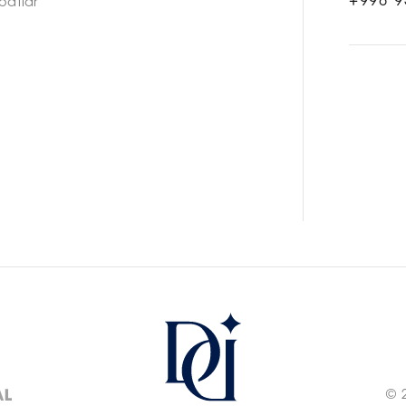
+998 9
oatlar
© 