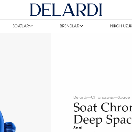
SOATLAR
BRENDLAR
NIKOH UZUK
Delardi
—
Chronoswiss
—
Space 
Soat Chro
Deep Spac
Soni