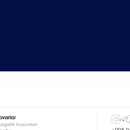
ovarlar
argarlik buyumlari