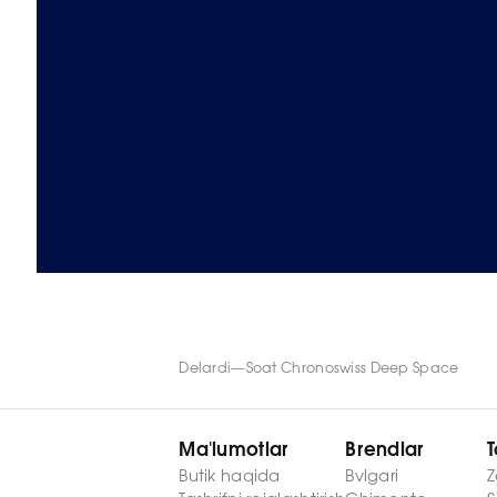
Delardi
—
Soat Chronoswiss Deep Space
Ma'lumotlar
Brendlar
T
Butik haqida
Bvlgari
Z