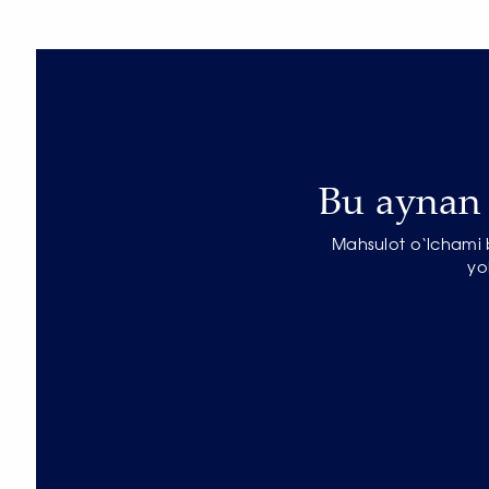
Bu aynan s
Mahsulot o‘lchami b
yo