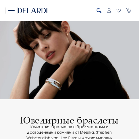
Ювелирные браслеты
Коллекция браслетов с бриллиантами и
драгоценными камнями от Messika, Stephen
Webster,dinh van, Leo Pizzo и других мировых