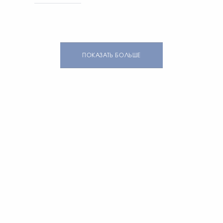
в один ряд.
Превосходный аксесуар
на каждый день. Общий
вес изделия 12,72 гр.
ПОКАЗАТЬ БОЛЬШЕ