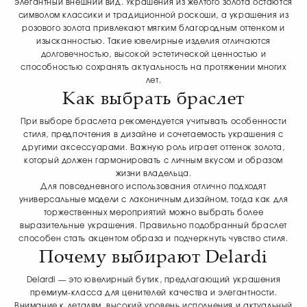
элегантный внешний вид. Украшения из жёлтого золота остаются
символом классики и традиционной роскоши, а украшения из
розового золота привлекают мягким благородным оттенком и
изысканностью. Такие ювелирные изделия отличаются
долговечностью, высокой эстетической ценностью и
способностью сохранять актуальность на протяжении многих
лет.
Как выбрать браслет
При выборе браслета рекомендуется учитывать особенности
стиля, предпочтения в дизайне и сочетаемость украшения с
другими аксессуарами. Важную роль играет оттенок золота,
который должен гармонировать с личным вкусом и образом
жизни владельца.
Для повседневного использования отлично подходят
универсальные модели с лаконичным дизайном, тогда как для
торжественных мероприятий можно выбрать более
выразительные украшения. Правильно подобранный браслет
способен стать акцентом образа и подчеркнуть чувство стиля.
Почему выбирают Delardi
Delardi — это ювелирный бутик, предлагающий украшения
премиум-класса для ценителей качества и элегантности.
Внимание к деталям, высокий уровень исполнения и актуальный