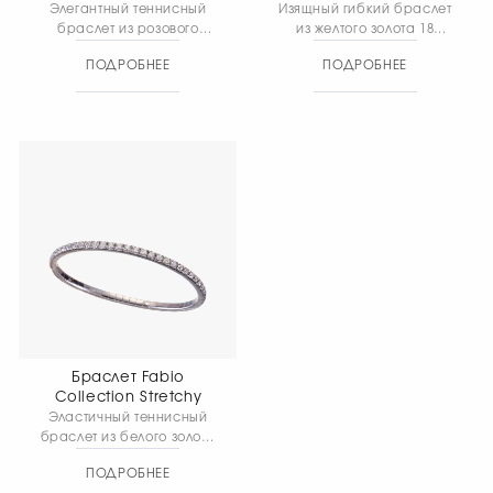
Элегантный теннисный
Изящный гибкий браслет
браслет из розового
из желтого золота 18
золота 18 карат,
карат с бриллиантами
ПОДРОБНЕЕ
ПОДРОБНЕЕ
украшенный
станет незаменимым
квадратными звеньями c
украшением в вашем
бриллиантами добавит
повседневном образе..
утончённости и
Общий вес изделия 12,20
изысканности любому
гр.
образу. Общий вес
изделия 14,55 гр.
Браслет Fabio
Collection Stretchy
Эластичный теннисный
браслет из белого золота
18 карат с
ПОДРОБНЕЕ
бриллиантовой дорожкой